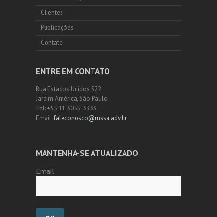
Clientes
Publicações
Contato
ENTRE EM CONTATO
Rua Estados Unidos 322
Jardim América, São Paulo
Tel: +55 11 3055-3333
Email:
faleconosco@mssa.adv.br
MANTENHA-SE ATUALIZADO
Email