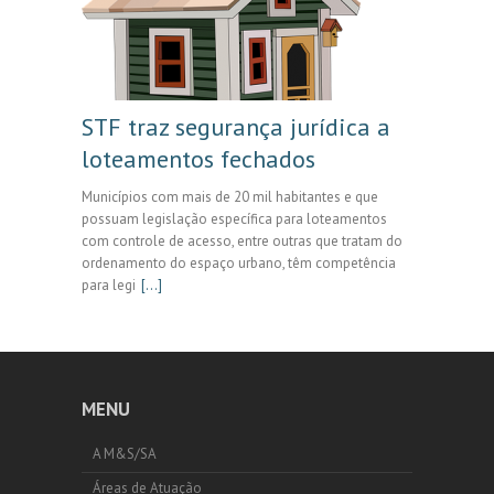
STF traz segurança jurídica a
loteamentos fechados
Municípios com mais de 20 mil habitantes e que
possuam legislação específica para loteamentos
com controle de acesso, entre outras que tratam do
ordenamento do espaço urbano, têm competência
para legi
[...]
MENU
A M&S/SA
Áreas de Atuação